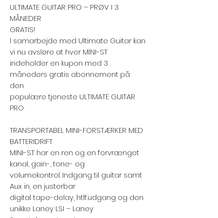
ULTIMATE GUITAR PRO – PRØV I 3
MÅNEDER
GRATIS!
I samarbejde med Ultimate Guitar kan
vi nu avsløre at hver MINI-ST
indeholder en kupon med 3
måneders gratis abonnement på
den
populære tjeneste ULTIMATE GUITAR
PRO
TRANSPORTABEL MINI-FORSTÆRKER MED
BATTERIDRIFT
MINI-ST har en ren og en forvrænget
kanal, gain-, tone- og
volumekontrol. Indgang til guitar samt
Aux in, en justerbar
digital tape-delay, htlf.udgang og den
unikke Laney LSI – Laney