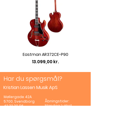
Eastman AR372CE-P90
Eastman AC422CE L
Pris
13.099,00 kr.
Har du spørgsmål?
Kristian Lassen Musik ApS
Møllergade 42A
Åbningstider:
5700, Svendborg
Mandag
Lukket
42 32 30 96
Tirsdag -Fredag
info@lassenmusik.c
10.00 - 17.00
om
Lørdag
10.00 -
CVR:
44682907
13.00