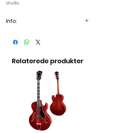
studio.
Info:
The sE2300 is the latest multi-
pattern version of the award-
winning 2200 condenser
microphone that put sE
Relaterede produkter
Electronics on the map many
years ago with its smooth,
polished sound for vocals,
voiceovers, and numerous
instrumental applications. The
cardioid version grew famous
through use with world-class
vocal artists like Amy
Winehouse, and this multi-
pattern version only increases