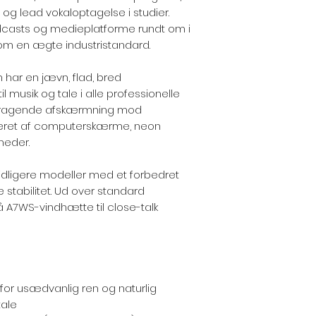
 og lead vokaloptagelse i studier.
odcasts og medieplatforme rundt om i
som en ægte industristandard.
har en jævn, flad, bred
 musik og tale i alle professionelle
remragende afskærmning mod
eret af computerskærme, neon
heder.
tidligere modeller med et forbedret
 stabilitet. Ud over standard
 A7WS-vindhætte til close-talk
for usædvanlig ren og naturlig
tale