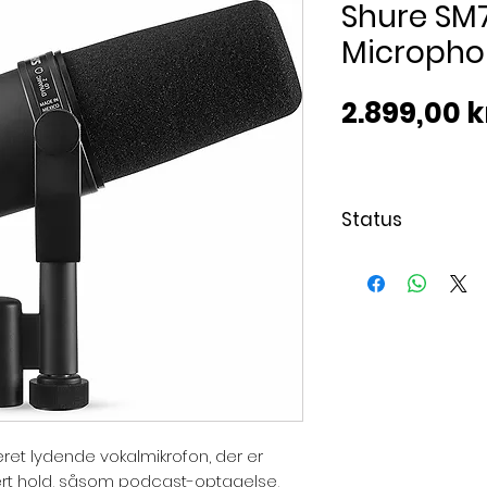
Shure SM
Micropho
2.899,00 k
Status
Varen er på lag
ret lydende vokalmikrofon, der er
ært hold, såsom podcast-optagelse,