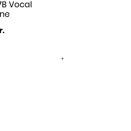
7B Vocal
ne
Pris
r.
er