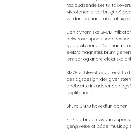
radioudsendelser, tv-talkovers
Mikrofonen bliver brugt på p
verden, og har etableret sig 
Den dynamiske SM7B-mikrofon 
frekvensrespons, som passer til
lydapplikationer. Den har f
elektromagnetisk brum gener
lamper og andre elektriske en
SM7B er blevet opdateret fra 
beslagsdesign, der giver større
vindhætte inkluderer den også
applikationer.
Shure SM7B hovedfunktioner:
• Flad, bred frekvensrespons 
gengivelse af både musik og 