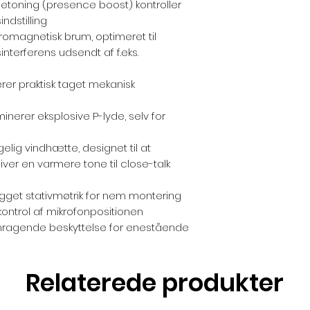
etoning (presence boost) kontroller
ndstilling
romagnetisk brum, optimeret til
erferens udsendt af f.eks.
erer praktisk taget mekanisk
minerer eksplosive P-lyde, selv for
ig vindhætte, designet til at
ver en varmere tone til close-talk
get stativmøtrik for nem montering
ontrol af mikrofonpositionen
mragende beskyttelse for enestående
Relaterede produkter