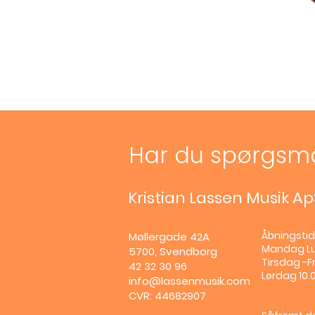
Har du spørgsm
Kristian Lassen Musik Ap
Åbningstid
Møllergade 42A
Mandag
L
5700, Svendborg
Tirsdag -Fr
42 32 30 96
Lørdag 10.0
info@lassenmusik.com
CVR: 44682907