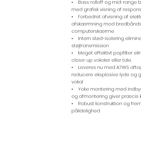
• Bass rolloff og mid-range b
med grafisk visning af responsi
• Forbedret afvisning af elekt
afskærmning mod bredbåndsint
computerskærme
• Intern stød-isolering elimin
støjtransmission
• Meget effektivt popfilter eli
close-up vokaler eller tale.
• Leveres nu med A7WS aftagel
reducere eksplosive lyde og gi
vokal
• Yoke montering med indbyg
og afmontering giver præcis k
• Robust konstruktion og fre
pålidelighed