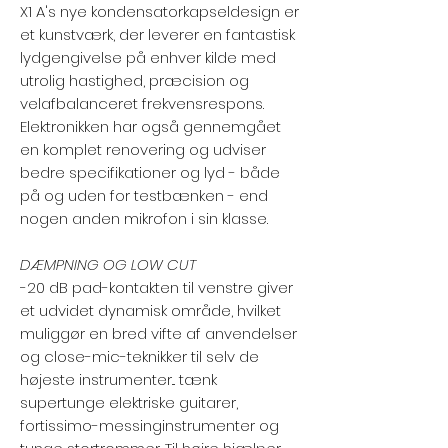
X1 A's nye kondensatorkapseldesign er
et kunstværk, der leverer en fantastisk
lydgengivelse på enhver kilde med
utrolig hastighed, præcision og
velafbalanceret frekvensrespons.
Elektronikken har også gennemgået
en komplet renovering og udviser
bedre specifikationer og lyd - både
på og uden for testbænken - end
nogen anden mikrofon i sin klasse.
DÆMPNING OG LOW CUT
-20 dB pad-kontakten til venstre giver
et udvidet dynamisk område, hvilket
muliggør en bred vifte af anvendelser
og close-mic-teknikker til selv de
højeste instrumenter... tænk
supertunge elektriske guitarer,
fortissimo-messinginstrumenter og