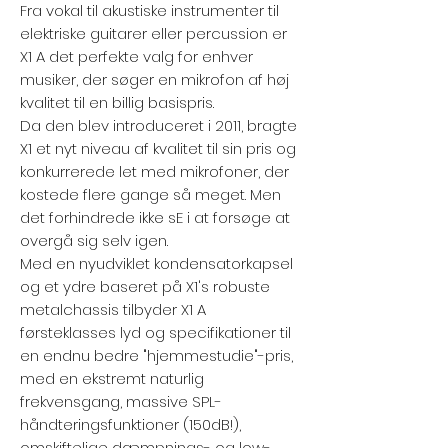
Fra vokal til akustiske instrumenter til
elektriske guitarer eller percussion er
X1 A det perfekte valg for enhver
musiker, der søger en mikrofon af høj
kvalitet til en billig basispris.
Da den blev introduceret i 2011, bragte
X1 et nyt niveau af kvalitet til sin pris og
konkurrerede let med mikrofoner, der
kostede flere gange så meget. Men
det forhindrede ikke sE i at forsøge at
overgå sig selv igen.
Med en nyudviklet kondensatorkapsel
og et ydre baseret på X1's robuste
metalchassis tilbyder X1 A
førsteklasses lyd og specifikationer til
en endnu bedre "hjemmestudie"-pris,
med en ekstremt naturlig
frekvensgang, massive SPL-
håndteringsfunktioner (150dB!),
omskiftelige dæmpnings- og low-