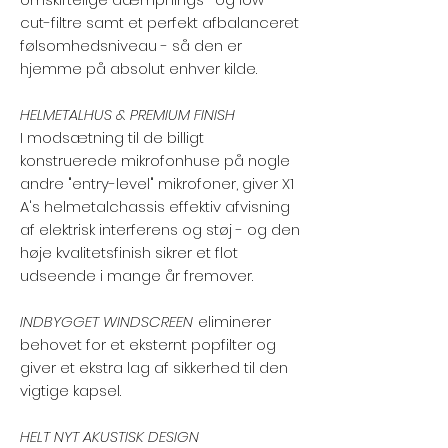
cut-filtre samt et perfekt afbalanceret
følsomhedsniveau - så den er
hjemme på absolut enhver kilde.
HELMETALHUS & PREMIUM FINISH
I modsætning til de billigt
konstruerede mikrofonhuse på nogle
andre "entry-level" mikrofoner, giver X1
A's helmetalchassis effektiv afvisning
af elektrisk interferens og støj - og den
høje kvalitetsfinish sikrer et flot
udseende i mange år fremover.
INDBYGGET WINDSCREEN
eliminerer
behovet for et eksternt popfilter og
giver et ekstra lag af sikkerhed til den
vigtige kapsel.
HELT NYT AKUSTISK DESIGN