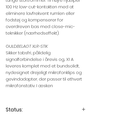
tunge stortrommer. Til højre hjælper
100 Hz low-cut-kontakten med at
eliminere lavfrekvent rumlen eller
fodstøj og kompenserer for
overdreven bas med close-mic-
teknikker (nærhedseffekt).
GULD
BELAGT XLR-STIK
Sikker tabsfri, pålidelig
signalforbindelse i årevis og... X1 A
leveres komplet med et bundsolidt,
nydesignet drejeligt mikrofonklips og
gevindadapter, der passer til ethvert
mikrofonstativ. I æsken
Status:
Varen er på lager