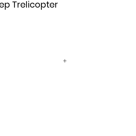
ep Trelicopter
Pris
er