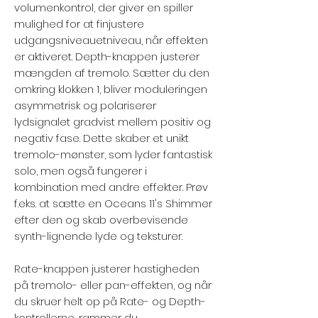
volumenkontrol, der giver en spiller
mulighed for at finjustere
udgangsniveauetniveau, når effekten
er aktiveret. Depth-knappen justerer
mængden af ​​tremolo. Sætter du den
omkring klokken 1, bliver moduleringen
asymmetrisk og polariserer
lydsignalet gradvist mellem positiv og
negativ fase. Dette skaber et unikt
tremolo-mønster, som lyder fantastisk
solo, men også fungerer i
kombination med andre effekter. Prøv
f.eks. at sætte en Oceans 11's Shimmer
efter den og skab overbevisende
synth-lignende lyde og teksturer.
Rate-knappen justerer hastigheden
på tremolo- eller pan-effekten, og når
du skruer helt op på Rate- og Depth-
kontrollerne, rammer du