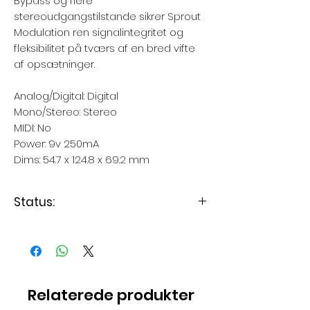
Bypass og flere
stereoudgangstilstande sikrer Sprout
Modulation ren signalintegritet og
fleksibilitet på tværs af en bred vifte
af opsætninger.
Analog/Digital: Digital
Mono/Stereo: Stereo
MIDI: No
Power: 9v 250mA
Dims: 54.7 x 124.8 x 69.2 mm
Status:
Levering 3-7 dage
Relaterede produkter