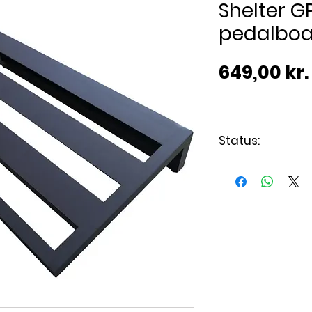
Shelter G
pedalboa
649,00 kr.
Status:
Varen er på lag