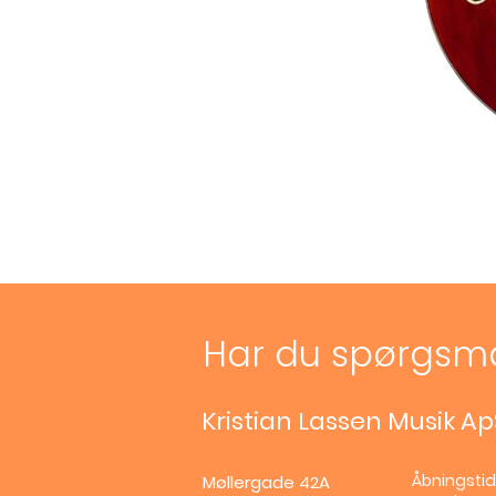
Har du spørgsm
Kristian Lassen Musik Ap
Åbningstid
Møllergade 42A