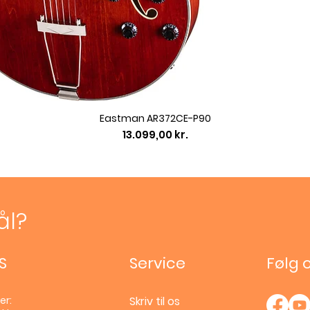
Eastman AR372CE-P90
Pris
13.099,00 kr.
ål?
S
Service
Følg 
er:
Skriv til os