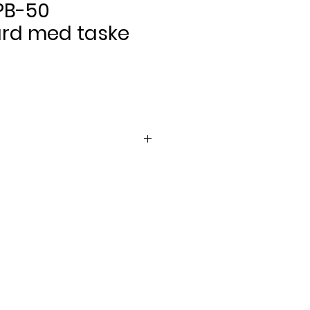
PB-50
rd med taske
Pris
er