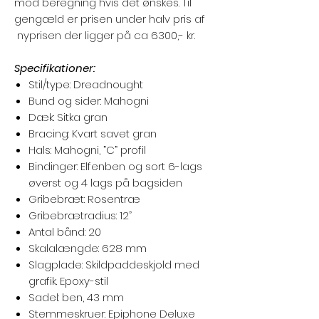
mod beregning hvis det ønskes. Til
gengæld er prisen under halv pris af
nyprisen der ligger på ca 6300,- kr.
Specifikationer:
Stil/type:
Dreadnought
Bund og sider
: Mahogni
Dæk
: Sitka gran
Bracing
: Kvart savet gran
Hals
: Mahogni, ”C” profil
Bindinger
: Elfenben og sort 6-lags
øverst og 4 lags på bagsiden
Gribebræt
: Rosentræ
Gribebrætradius
: 12”
Antal bånd
: 20
Skalalængde
: 628 mm
Slagplade
: Skildpaddeskjold med
grafik. Epoxy-stil
Sadel
: ben, 43 mm
Stemmeskruer
: Epiphone Deluxe