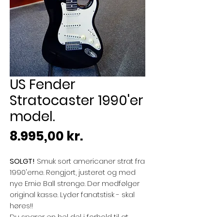
US Fender
Stratocaster 1990'er
model.
Pris
8.995,00 kr.
SOLGT!
Smuk sort americaner strat fra
1990'erne. Rengjort, justeret og med
nye Ernie Ball strenge. Der medfølger
original kasse. Lyder fanatstisk - skal
høres!!
Du sparer en hel del i forhold til at