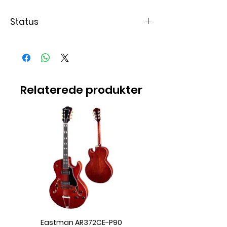
Status
Solgt
Relaterede produkter
Eastman AR372CE-P90
Eastman AC422CE L