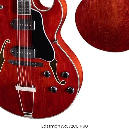
Eastman AR372CE-P90