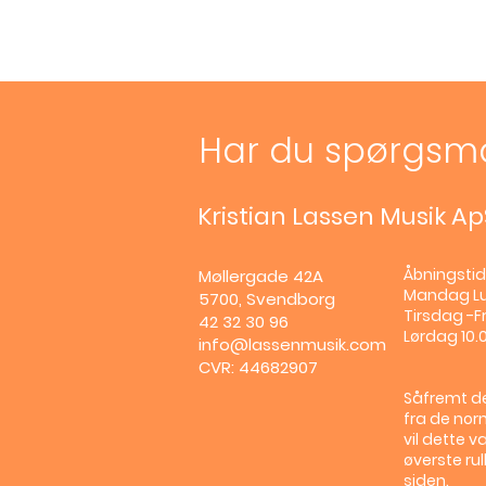
Har du spørgsm
Kristian Lassen Musik Ap
Åbningstid
Møllergade 42A
Mandag
L
5700, Svendborg
Tirsdag -Fr
42 32 30 96
Lørdag 10.0
info@lassenmusik.com
CVR: 44682907
Såfremt de
fra de nor
vil dette v
øverste ru
siden.