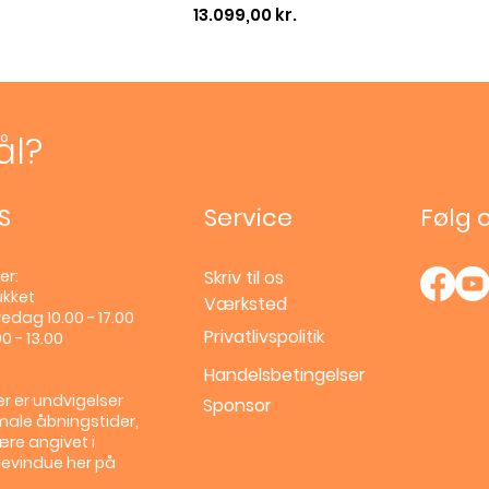
Pris
13.099,00 kr.
ål?
S
Service
Følg 
er:
Skriv til os
ukket
Værksted
edag 10.00 - 17.00
Privatlivspolitik
0 - 13.00
Handelsbetingelser
r er undvigelser
Sponsor
male åbningstider,
ære angivet i
llevindue her på