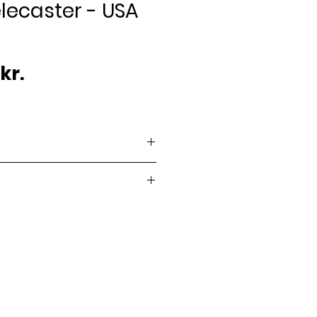
lecaster - USA
Pris
kr.
ger
ger