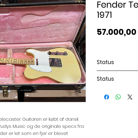
Fender Te
1971
57.000,00 
Status
Solgt ikke på la
Status
Solgt ikke på la
lecaster. Guitaren er købt af dansk
 i Rudys Music og de originale specs fra
der er let som en fjer er blevet