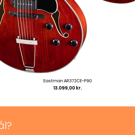
Eastman AR372CE-P90
Pris
13.099,00 kr.
ål?