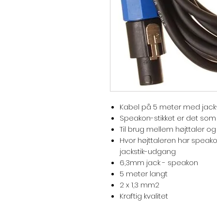
Kabel på 5 meter med jack-s
Speakon-stikket er det som 
Til brug mellem højttaler 
Hvor højttaleren har speak
jackstik-udgang
6,3mm jack - speakon
5 meter langt
2 x 1,3 mm2
Kraftig kvalitet