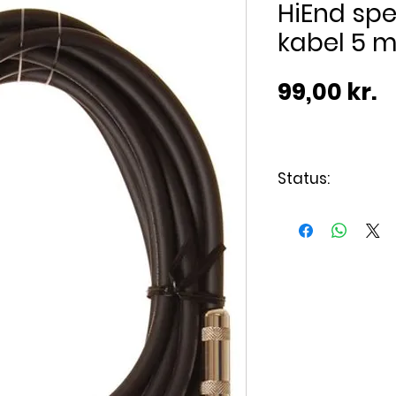
HiEnd spe
kabel 5 m
P
99,00 kr.
Status:
Varen er på lag