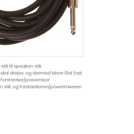
tik til speakon-stik
skal drejes, og dermed bliver låst fast
og forstærker/powemixer
on stik, og forstærkeren/powermixeren