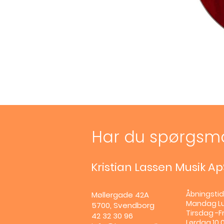
Har du spørgsm
Kristian Lassen Musik Ap
Åbningstid
Møllergade 42A
Mandag
L
5700, Svendborg
Tirsdag -Fr
42 32 30 96
Lørdag 10.0