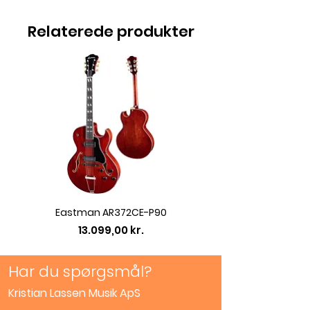
Relaterede produkter
Eastman AR372CE-P90
Eastman AC422CE L
Pris
13.099,00 kr.
Har du spørgsmål?
Kristian Lassen Musik ApS