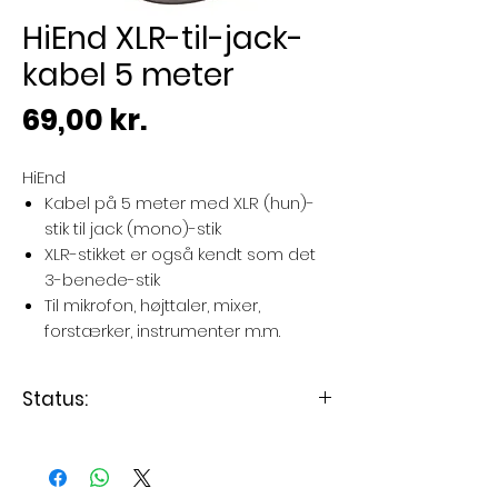
HiEnd XLR-til-jack-
kabel 5 meter
Pris
69,00 kr.
HiEnd
Kabel på 5 meter med XLR (hun)-
stik til jack (mono)-stik
XLR-stikket er også kendt som det
3-benede-stik
Til mikrofon, højttaler, mixer,
forstærker, instrumenter m.m.
Status:
Levering 3 - 7 dage