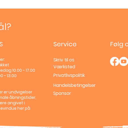
ål?
S
Service
Følg 
er:
Skriv til os
ukket
Værksted
edag 10.00 - 17.00
Privatlivspolitik
0 - 13.00
Handelsbetingelser
r er undvigelser
Sponsor
male åbningstider,
ære angivet i
llevindue her på