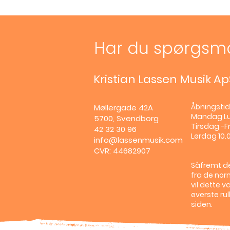
Har du spørgsm
Kristian Lassen Musik Ap
Åbningstid
Møllergade 42A
Mandag
L
5700, Svendborg
Tirsdag -Fr
42 32 30 96
Lørdag 10.0
info@lassenmusik.com
CVR: 44682907
Såfremt de
fra de nor
vil dette v
øverste ru
siden.