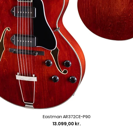
Eastman AR372CE-P90
Pris
13.099,00 kr.