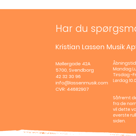
Har du spørgsm
Kristian Lassen Musik Ap
Åbningstid
Møllergade 42A
Mandag
L
5700, Svendborg
Tirsdag -Fr
42 32 30 96
Lørdag 10.0
info@lassenmusik.com
CVR: 44682907
Såfremt de
fra de nor
vil dette v
øverste ru
siden.