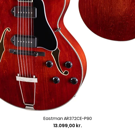
Eastman AR372CE-P90
Pris
13.099,00 kr.