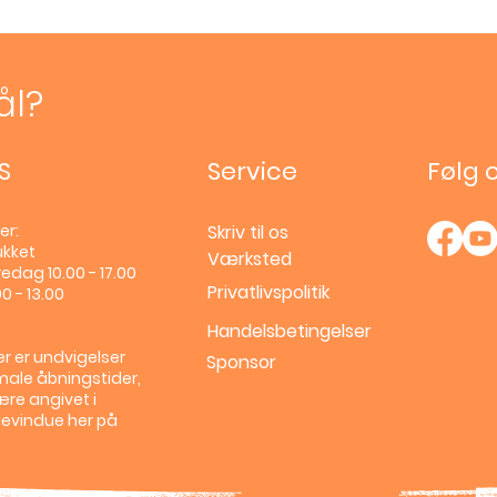
ål?
S
Service
Følg 
er:
Skriv til os
ukket
Værksted
edag 10.00 - 17.00
Privatlivspolitik
0 - 13.00
Handelsbetingelser
r er undvigelser
Sponsor
male åbningstider,
ære angivet i
llevindue her på